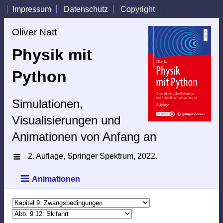
Impressum
Datenschutz
Copyright
Oliver Natt
Physik mit
Python
Simulationen,
Visualisierungen und
Animationen von Anfang an
2. Auflage, Springer Spektrum, 2022.
Die Webseite zum Buch ist auch für die folgenden
2. Auflage (2022).
1. Auflage (2020).
Auflagen verfügbar:
Animationen
Übersicht
Inhalt