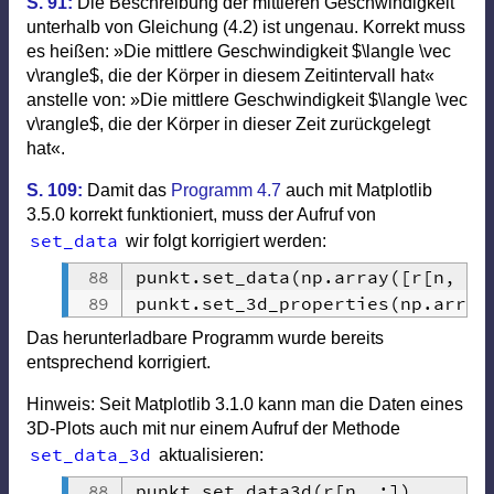
S. 91:
Die Beschreibung der mittleren Geschwindigkeit
unterhalb von Gleichung (4.2) ist ungenau. Korrekt muss
es heißen: »Die mittlere Geschwindigkeit $\langle \vec
v\rangle$, die der Körper in diesem Zeitintervall hat«
anstelle von: »Die mittlere Geschwindigkeit $\langle \vec
v\rangle$, die der Körper in dieser Zeit zurückgelegt
hat«.
S. 109:
Damit das
Programm 4.7
auch mit Matplotlib
3.5.0 korrekt funktioniert, muss der Aufruf von
set_data
wir folgt korrigiert werden:
punkt
.
set_data
(
np
.
array
(
[
r
[
n
,
0
]
punkt
.
set_3d_properties
(
np
.
array
Das herunterladbare Programm wurde bereits
entsprechend korrigiert.
Hinweis: Seit Matplotlib 3.1.0 kann man die Daten eines
3D-Plots auch mit nur einem Aufruf der Methode
set_data_3d
aktualisieren:
punkt
.
set_data3d
(
r
[
n
,
:
]
)