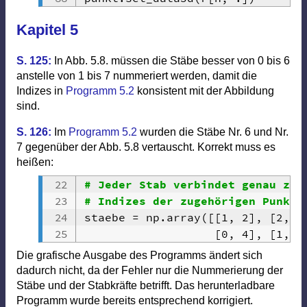
Kapitel 5
S. 125:
In Abb. 5.8. müssen die Stäbe besser von 0 bis 6
anstelle von 1 bis 7 nummeriert werden, damit die
Indizes in
Programm 5.2
konsistent mit der Abbildung
sind.
S. 126:
Im
Programm 5.2
wurden die Stäbe Nr. 6 und Nr.
7 gegenüber der Abb. 5.8 vertauscht. Korrekt muss es
heißen:
# Jeder Stab verbindet genau zwe
# Indizes der zugehörigen Punkte
staebe 
=
 np
.
array
(
[
[
1
,
2
]
,
[
2
,
3
[
0
,
4
]
,
[
1
,
4
Die grafische Ausgabe des Programms ändert sich
dadurch nicht, da der Fehler nur die Nummerierung der
Stäbe und der Stabkräfte betrifft. Das herunterladbare
Programm wurde bereits entsprechend korrigiert.