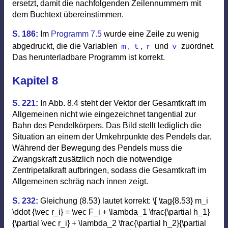
ersetzt, damit die nachfolgenden Zeilennummern mit
dem Buchtext übereinstimmen.
S. 186:
Im
Programm 7.5
wurde eine Zeile zu wenig
m
t
r
v
abgedruckt, die die Variablen
,
,
und
zuordnet.
Das herunterladbare Programm ist korrekt.
Kapitel 8
S. 221:
In Abb. 8.4 steht der Vektor der Gesamtkraft im
Allgemeinen nicht wie eingezeichnet tangential zur
Bahn des Pendelkörpers. Das Bild stellt lediglich die
Situation an einem der Umkehrpunkte des Pendels dar.
Während der Bewegung des Pendels muss die
Zwangskraft zusätzlich noch die notwendige
Zentripetalkraft aufbringen, sodass die Gesamtkraft im
Allgemeinen schräg nach innen zeigt.
S. 232:
Gleichung (8.53) lautet korrekt: \[ \tag{8.53} m_i
\ddot {\vec r_i} = \vec F_i + \lambda_1 \frac{\partial h_1}
{\partial \vec r_i} + \lambda_2 \frac{\partial h_2}{\partial