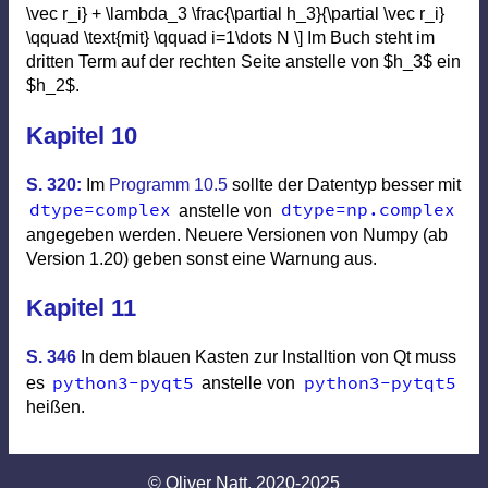
\vec r_i} + \lambda_3 \frac{\partial h_3}{\partial \vec r_i}
\qquad \text{mit} \qquad i=1\dots N \] Im Buch steht im
dritten Term auf der rechten Seite anstelle von $h_3$ ein
$h_2$.
Kapitel 10
S. 320:
Im
Programm 10.5
sollte der Datentyp besser mit
dtype
=
complex
dtype
=
np
.
complex
anstelle von
angegeben werden. Neuere Versionen von Numpy (ab
Version 1.20) geben sonst eine Warnung aus.
Kapitel 11
S. 346
In dem blauen Kasten zur Installtion von Qt muss
python3-pyqt5
python3
-
pytqt5
es
anstelle von
heißen.
© Oliver Natt, 2020-2025