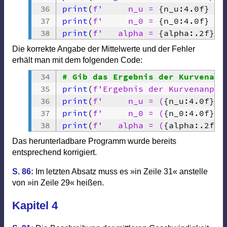
print
(
f'     n_u = 
{
n_u
:
4.0f
}
 +-
print
(
f'     n_0 = 
{
n_0
:
4.0f
}
 +-
print
(
f'   alpha = 
{
alpha
:
.2f
}
 +
Die korrekte Angabe der Mittelwerte und der Fehler
erhält man mit dem folgenden Code:
# Gib das Ergebnis der Kurvenanp
print
(
f'Ergebnis der Kurvenanpas
print
(
f'     n_u = (
{
n_u
:
4.0f
}
 +
print
(
f'     n_0 = (
{
n_0
:
4.0f
}
 +
print
(
f'   alpha = (
{
alpha
:
.2f
}
 
Das herunterladbare Programm wurde bereits
entsprechend korrigiert.
S. 86:
Im letzten Absatz muss es »in Zeile 31« anstelle
von »in Zeile 29« heißen.
Kapitel 4