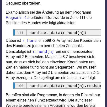
Sequenz übergeben.
Examplarisch sei die Änderung an dem Programm
Programm 4.5
erläutert. Dort wurde in Zeile 111 die
Position des Hundes wie folgt aktualisiert:
hund
.
set_data
(
r_hund
[
n
]
)
r_hund
Dabei ist
ein 599×2-Array mit den Koordinaten
des Hundes zu jedem berechneten Zeitpunkt.
r_hund
[
n
]
Demzufolge ist
ein eindimensionales
Array mit 2 Elementen. Matplotlib 3.7 beschwert sich
nun, dass es sich bei den einzelnen Koordinaten um
Zahlen handelt und nicht um Sequenzen. Wir müssen
daher aus dem Array mit 2 Elementen zunächst ein 2×1-
Array erzeugen. Dies gelingt am einfachsten wir folgt:
hund
.
set_data
(
r_hund
[
n
]
.
reshape
(
Betroffen sind alle Programme, in denen ein Plot mit nur
einem einzelnen Punkt erzeugt wird. Die auf dieser
Webseite bereitgestellten Programme wurden bereits