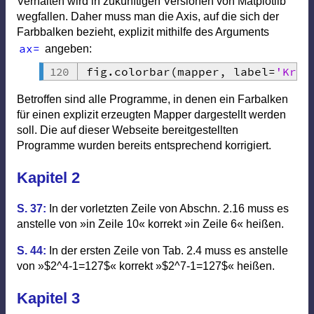
Verhalten wird in zukünftigen Versionen von Matplotlib
wegfallen. Daher muss man die Axis, auf die sich der
Farbbalken bezieht, explizit mithilfe des Arguments
ax
=
angeben:
fig
.
colorbar
(
mapper
,
 label
=
'Kraf
Betroffen sind alle Programme, in denen ein Farbalken
für einen explizit erzeugten Mapper dargestellt werden
soll. Die auf dieser Webseite bereitgestellten
Programme wurden bereits entsprechend korrigiert.
Kapitel 2
S. 37:
In der vorletzten Zeile von Abschn. 2.16 muss es
anstelle von »in Zeile 10« korrekt »in Zeile 6« heißen.
S. 44:
In der ersten Zeile von Tab. 2.4 muss es anstelle
von »$2^4-1=127$« korrekt »$2^7-1=127$« heißen.
Kapitel 3