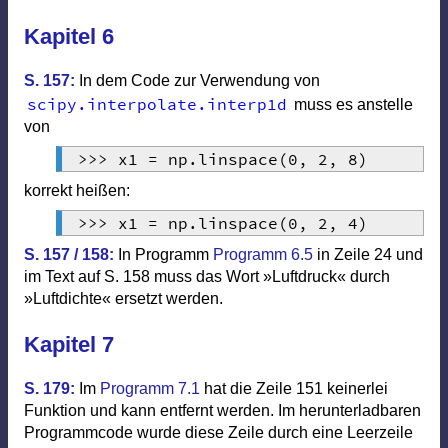
Kapitel 6
S. 157:
In dem Code zur Verwendung von
scipy
.
interpolate
.
interp1d
muss es anstelle
von
>>
>
 x1 
=
 np
.
linspace
(
0
,
2
,
8
)
korrekt heißen:
>>
>
 x1 
=
 np
.
linspace
(
0
,
2
,
4
)
S. 157 / 158:
In Programm
Programm 6.5
in Zeile 24 und
im Text auf S. 158 muss das Wort »Luftdruck« durch
»Luftdichte« ersetzt werden.
Kapitel 7
S. 179:
Im
Programm 7.1
hat die Zeile 151 keinerlei
Funktion und kann entfernt werden. Im herunterladbaren
Programmcode wurde diese Zeile durch eine Leerzeile